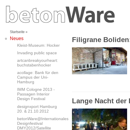
Startseite
»
Filigrane Bolide
Neues
Kleist-Museum: Hocker
Invading public space
artcanbreakyourheart:
buchstabenhocker
acollage: Bank für den
Campus der Uni-
Hamburg
IMM Cologne 2013 -
Passagen Interior
Design Festival
Lange Nacht der
designxport Hamburg
20. & 21.10.2012
betonWare@Internationales
Designfestival
DMY2012/Satellite