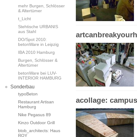
mehr Burgen, Schlösser
& Altertümer
t_Licht
Stehtische URBANIS
aus Stahl
artcanbreakyourh
DO/Spot 2010:
betonWare in Leipzig
IBA 2010 Hamburg
Burgen, Schlösser &
Altertümer
betonWare bei LUV-
INTERIOR HAMBURG
Sonderbau
typoBeton
acollage: campu
Restaurant Artisan
Hamburg
Nike Pegasus 89
Kinzo Outdoor Grill
btob_architects: Haus
ROY