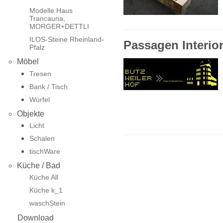
Modelle Haus
Trancauna,
MORGER+DETTLI
ILOS-Steine Rheinland-
Passagen Interio
Pfalz
Möbel
Tresen
Bank / Tisch
Würfel
Objekte
Licht
Schalen
tischWare
Küche / Bad
Küche All
Küche k_1
waschStein
Download