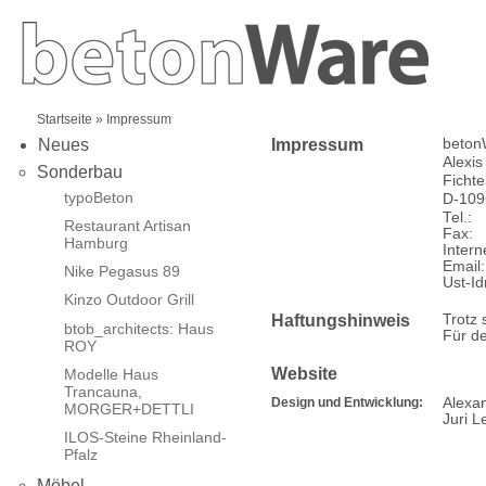
Startseite
» Impressum
Impressum
beton
Neues
Alexis
Sonderbau
Fichte
typoBeton
D-109
Tel.:
Restaurant Artisan
Fax:
Hamburg
Intern
Email:
Nike Pegasus 89
Ust-Id
Kinzo Outdoor Grill
Haftungshinweis
Trotz 
btob_architects: Haus
Für de
ROY
Website
Modelle Haus
Trancauna,
Design und Entwicklung:
Alexa
MORGER+DETTLI
Juri L
ILOS-Steine Rheinland-
Pfalz
Möbel